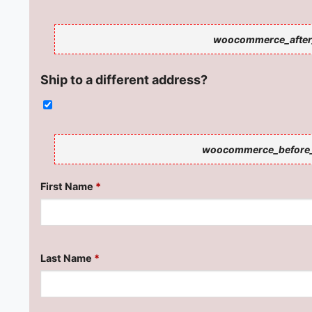
woocommerce_after_
Ship to a different address?
woocommerce_before_
First Name
*
Last Name
*