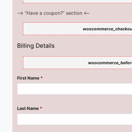
–> “Have a coupon?” section <–
woocommerce_checkout
Billing Details
woocommerce_before
First Name
*
Last Name
*