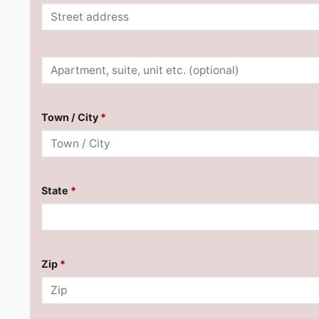
Town / City
*
State
*
Zip
*