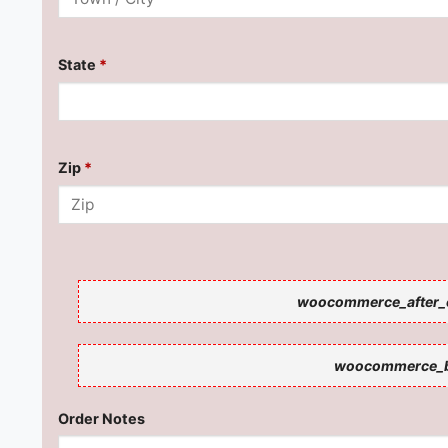
State
*
Zip
*
woocommerce_after_
woocommerce_b
Order Notes