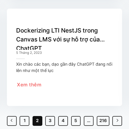
Dockerizing LTI NestJS trong
Canvas LMS với sự hỗ trợ của
ChatGPT
5 Tháng 2, 2023
Xin chào các bạn, dạo gần đây ChatGPT đang nổi
lên như một thế lực
Xem thêm
1
2
3
4
5
…
216