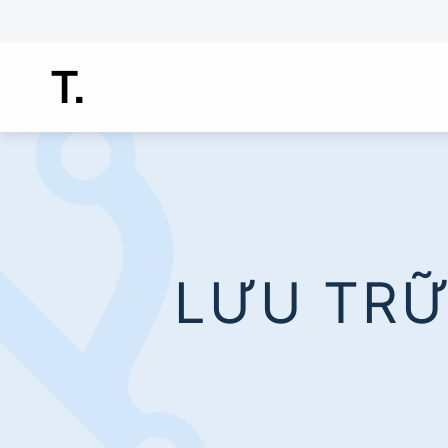
Chuyển
đến
nội
dung
LƯU TRỮ