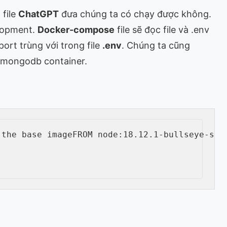
 file
ChatGPT
đưa chúng ta có chạy được không.
elopment.
Docker-compose
file sẽ đọc file và .env
ort trùng với trong file
.env
. Chúng ta cũng
 mongodb container.
 the base image
FROM
 node:18.12.1-bullseye-sli