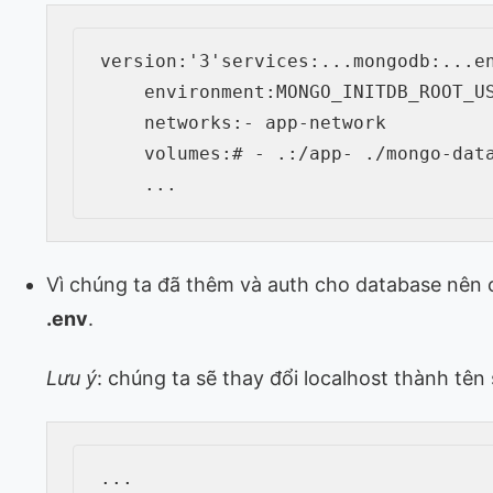
version
:
'3'
services
:
...
mongodb
:
...
e
environment
:
MONGO_INITDB_ROOT_U
networks
:
-
 app
-
network

volumes
:
# - .:/app
-
 ./mongo
-
dat
...
Vì chúng ta đã thêm và auth cho database nên c
.env
.
Lưu ý
: chúng ta sẽ thay đổi localhost thành tên
...
