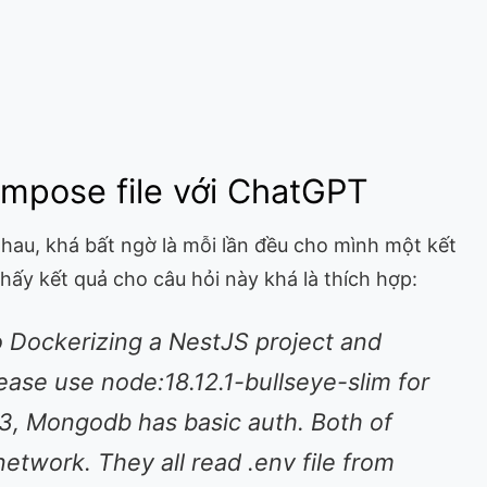
ompose file với ChatGPT
nhau, khá bất ngờ là mỗi lần đều cho mình một kết
hấy kết quả cho câu hỏi này khá là thích hợp:
o Dockerizing a NestJS project and
se use node:18.12.1-bullseye-slim for
3, Mongodb has basic auth. Both of
twork. They all read .env file from