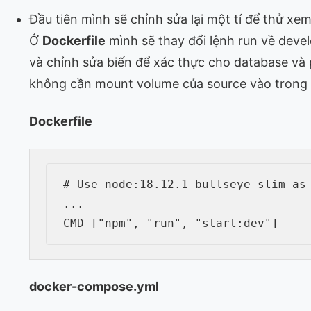
Đầu tiên mình sẽ chỉnh sửa lại một tí để thử xem
Ở
Dockerfile
mình sẽ thay đổi lệnh run về dev
và chỉnh sửa biến để xác thực cho database và p
không cần mount volume của source vào trong
Dockerfile
# Use node:18.12.1-bullseye-slim as
CMD
 [
"npm"
, 
"run"
, 
"start:dev"
]
docker-compose.yml