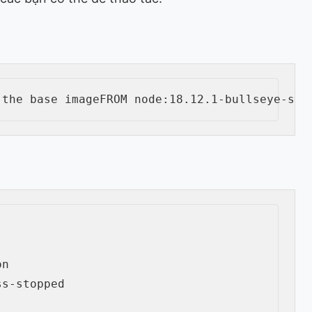
 the base image
FROM
 node:18.12.1-bullseye-sli
n

ss
-
stopped
