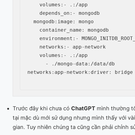
volumes
:
-
 .
:
/app

depends_on
:
-
 mongodb

mongodb
:
image
:
 mongo

container_name
:
 mongodb

environment
:
-
 MONGO_INITDB_ROOT
networks
:
-
 app
-
network

volumes
:
-
 .
:
/app

-
 ./mongo
-
data
:
networks
:
app-network
:
driver
:
 bridge

Trước đây khi chưa có
ChatGPT
mình thường tố
tại mặc dù mới sử dụng nhưng mình thấy với vài
gian. Tuy nhiên chúng ta cũng cần phải chỉnh s