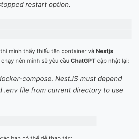
topped restart option.
thì mình thấy thiếu tên container và
Nestjs
 chạy nên mình sẽ yêu cầu
ChatGPT
cập nhật lại:
n docker-compose. NestJS must depend
env file from current directory to use
các bạn có thể dễ thao tác: