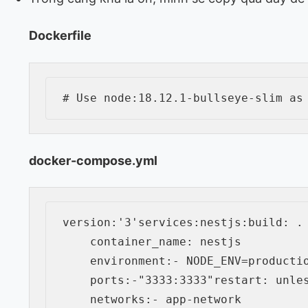
Dockerfile
# Use node:18.12.1-bullseye-slim as
docker-compose.yml
version
:
'3'
services
:
nestjs
:
build
:
 .

container_name
:
 nestjs

environment
:
-
 NODE_ENV=productio
ports
:
-
"3333:3333"
restart
:
 unle
networks
:
-
 app
-
network
