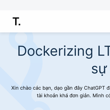
Chuyển
đến
nội
dung
Dockerizing L
sự
Xin chào các bạn, dạo gần đây ChatGPT đa
tài khoản khá đơn giản. Mình có