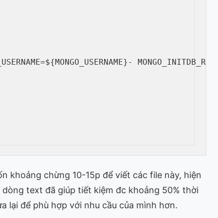
_USERNAME=$
{
MONGO_USERNAME
}
-
 MONGO_INITDB_ROO
n khoảng chừng 10-15p để viết các file này, hiện
 dòng text đã giúp tiết kiệm đc khoảng 50% thời
ửa lại để phù hợp với nhu cầu của mình hơn.