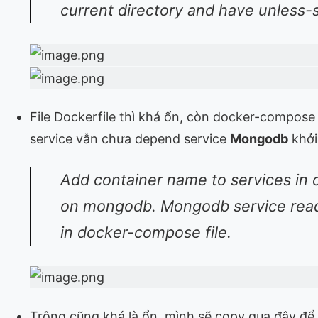
current directory and have unless-s
File Dockerfile thì khá ổn, còn docker-compose 
service vẫn chưa depend service
Mongodb
khởi
Add container name to services i
on mongodb. Mongodb service read .
in docker-compose file.
Trông cũng khá là ổn, mình sẽ copy qua đây để 