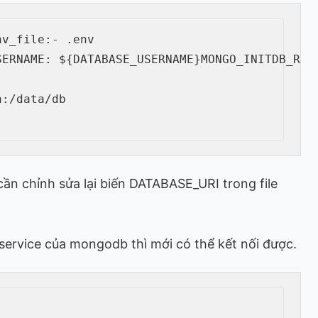
nv_file
:
-
 .env

SERNAME
:
 $
{
DATABASE_USERNAME
}
MONGO_INITDB_ROO
a
:
/data/db

ần chỉnh sửa lại biến DATABASE_URI trong file
 service của mongodb thì mới có thể kết nối được.