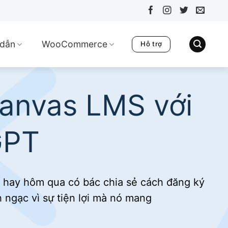
dẫn
WooCommerce
Hỗ trợ
Canvas LMS với
GPT
a hay hôm qua có bác chia sẻ cách đăng ký
h ngạc vì sự tiện lợi mà nó mang