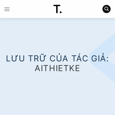
Chuyển
đến
nội
dung
LƯU TRỮ CỦA TÁC GIẢ:
AITHIETKE