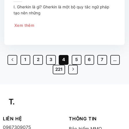
I. Gherkin là gì? Gherkin là một bộ quy tắc ngữ pháp
tạo nên những
Xem thêm
1
2
3
4
5
6
7
…
221
LIÊN HỆ
THÔNG TIN
0967309075
Bảo hiểm MMO