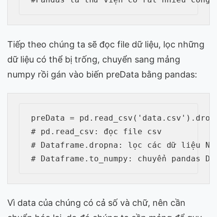
Tiếp theo chúng ta sẽ đọc file dữ liệu, lọc những
dữ liệu có thể bị trống, chuyển sang mảng
numpy rồi gán vào biến preData bằng pandas:
preData = pd.read_csv('data.csv').dropn
# pd.read_csv: đọc file csv

# Dataframe.dropna: lọc các dữ liệu NaN
Vì data của chúng có cả số và chữ, nên cần