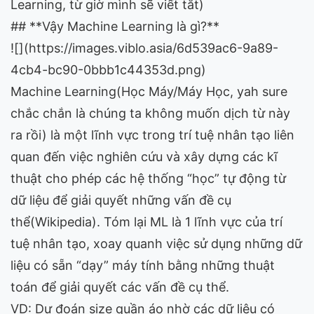
Learning, từ giờ mình sẽ viết tắt)
## **Vậy Machine Learning là gì?**
![](https://images.viblo.asia/6d539ac6-9a89-
4cb4-bc90-0bbb1c44353d.png)
Machine Learning(Học Máy/Máy Học, yah sure
chắc chắn là chúng ta không muốn dịch từ này
ra rồi) là một lĩnh vực trong trí tuệ nhân tạo liên
quan đến việc nghiên cứu và xây dựng các kĩ
thuật cho phép các hệ thống “học” tự động từ
dữ liệu để giải quyết những vấn đề cụ
thể(Wikipedia). Tóm lại ML là 1 lĩnh vực của trí
tuệ nhân tạo, xoay quanh việc sử dụng những dữ
liệu có sẵn “dạy” máy tính bằng những thuật
toán để giải quyết các vấn đề cụ thể.
VD: Dự đoán size quần áo nhờ các dữ liệu có