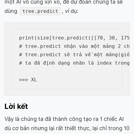
một AI vô cùng xịn xò, để dự đoán chúng ta sẽ
dùng
, ví dụ:
tree.predict
print(size[tree.predict([[70, 30, 175]]
# tree.predict nhận vào một mảng 2 chi
# tree.predict sẽ trả về một mảng(giốn
# ta đã định dạng nhãn là index trong 
Lời kết
Vậy là chúng ta đã thành công tạo ra 1 chiếc AI
dù cơ bản nhưng lại rất thiết thực, lại chỉ trong 10