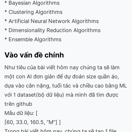
* Bayesian Algorithms
* Clustering Algorithms
* Artificial Neural Network Algorithms
* Dimensionality Reduction Algorithms
* Ensemble Algorithms
Vào vấn đề chính
Như tiêu của bài viết hôm nay chúng ta sẽ làm
một con AI đơn giản để dự đoán size quần áo,
dựa vào cân nặng, tuổi tác và chiều cao bằng ML
với 1 dataset(bộ dữ liệu) mà mình đã tìm được
trên github
Mẫu dữ liệu: [
[60, 33.0, 160.5, “M”] ]
Trong bài viết hôm nay, chúng ta sẽ tạo 1 file