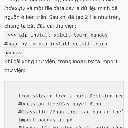
index.py
và một file
data.csv
là dữ liệu mình để
nguồn ở bên trên. Sau khi đã tạo 2 file như trên,
chúng ta bắt đầu cái thư viện:
>>> pip install scikit-learn pandas
#hoặc py -m pip install scikit-learn
pandas
Khi cài xong thư viện, trong
index.py
ta import
thư viện:
from sklearn.tree import DecisionTreeCl
#Decision Tree/Cây quyết định

#Classifier/Phân lớp, các bạn có thể t
import pandas as pd 
