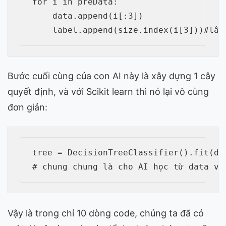
for i in preData:

    data.append(i[:3])

Bước cuối cùng của con AI này là xây dựng 1 cây
quyết định, và với Scikit learn thì nó lại vô cùng
đơn giản:
tree = DecisionTreeClassifier().fit(da
Vậy là trong chỉ 10 dòng code, chúng ta đã có