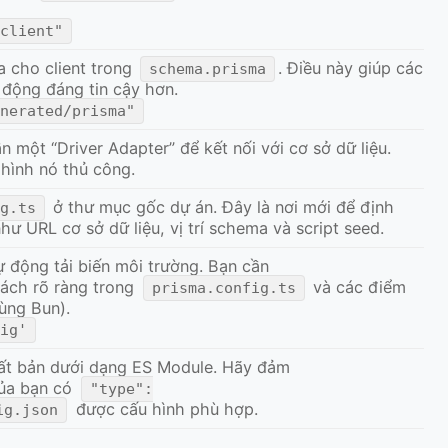
-client"
a cho client trong
. Điều này giúp các
schema.prisma
 động đáng tin cậy hơn.
enerated/prisma"
n một “Driver Adapter” để kết nối với cơ sở dữ liệu.
 hình nó thủ công.
ở thư mục gốc dự án. Đây là nơi mới để định
ig.ts
hư URL cơ sở dữ liệu, vị trí schema và script seed.
 động tải biến môi trường. Bạn cần
ách rõ ràng trong
và các điểm
prisma.config.ts
ùng Bun).
fig'
ất bản dưới dạng ES Module. Hãy đảm
ủa bạn có
"type":
được cấu hình phù hợp.
ig.json