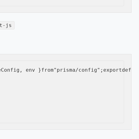
t-js
eConfig
,
 env 
}
from
"prisma/config"
;
export
defau