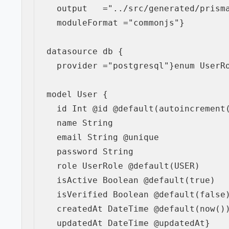
  output   
=
"../src/generated/prism
  moduleFormat 
=
"commonjs"
}
datasource db 
{
  provider 
=
"postgresql"
}
enum
 UserR
model User 
{
  id Int 
@
id
 @
default
(
autoincrement
  name String

  email String 
@
unique
  password String

  role UserRole @
default
(
USER
)
  isActive Boolean @
default
(
true
)
  isVerified Boolean @
default
(
false
  createdAt DateTime @
default
(
now
(
)
  updatedAt DateTime 
@
updatedAt
}