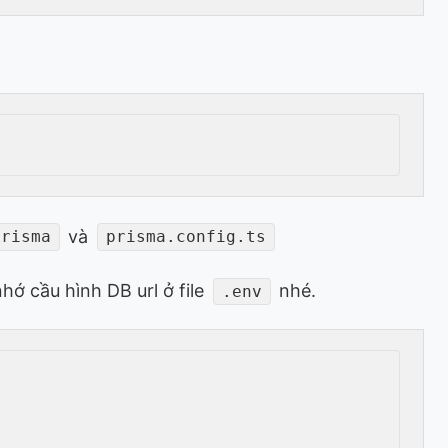
và
prisma
prisma.config.ts
hớ cầu hình DB url ở file
nhé.
.env