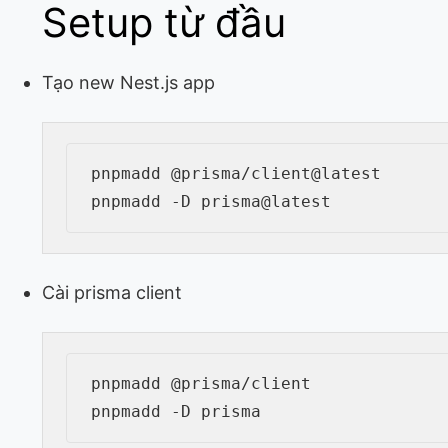
Setup từ đầu
Tạo new Nest.js app
pnpm
add
pnpm
add
Cài prisma client
pnpm
add
pnpm
add