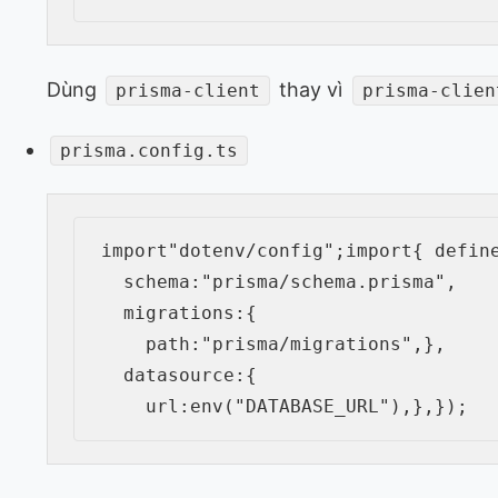
Dùng
thay vì
prisma-client
prisma-clien
prisma.config.ts
import
"dotenv/config"
;
import
{
 defin
  schema
:
"prisma/schema.prisma"
,
  migrations
:
{
    path
:
"prisma/migrations"
,
}
,
  datasource
:
{
    url
:
env
(
"DATABASE_URL"
)
,
}
,
}
)
;