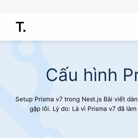
Chuyển
đến
nội
dung
Cấu hình Pr
Setup Prisma v7 trong Nest.js Bài viết d
gặp lỗi. Lý do: Là vì Prisma v7 đã l