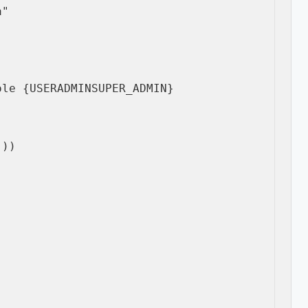
a"
ole 
{
USER
ADMIN
SUPER_ADMIN
}
(
)
)
)
)