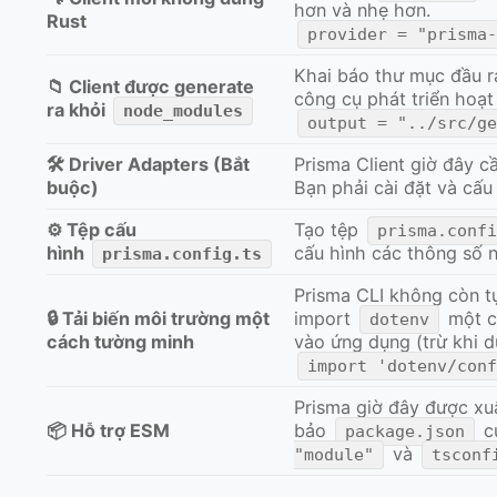
hơn và nhẹ hơn.
Rust
provider = "prisma
Khai báo thư mục đầu r
📁 Client được generate
công cụ phát triển hoạt
ra khỏi
node_modules
output = "../src/g
🛠️ Driver Adapters (Bắt
Prisma Client giờ đây cầ
buộc)
Bạn phải cài đặt và cấu
⚙️ Tệp cấu
Tạo tệp
prisma.conf
hình
cấu hình các thông số n
prisma.config.ts
Prisma CLI không còn tự
🔒 Tải biến môi trường một
import
một c
dotenv
cách tường minh
vào ứng dụng (trừ khi d
import 'dotenv/con
Prisma giờ đây được xu
📦 Hỗ trợ ESM
bảo
c
package.json
và
"module"
tsconf