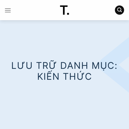
Chuyển
đến
nội
dung
LƯU TRỮ DANH MỤC:
KIẾN THỨC