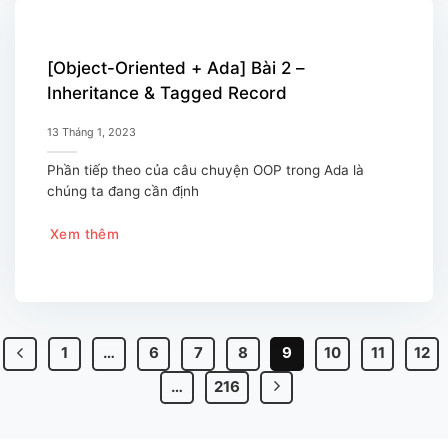
[Object-Oriented + Ada] Bài 2 –
Inheritance & Tagged Record
13 Tháng 1, 2023
Phần tiếp theo của câu chuyện OOP trong Ada là
chúng ta đang cần định
Xem thêm
1
…
6
7
8
9
10
11
12
…
216