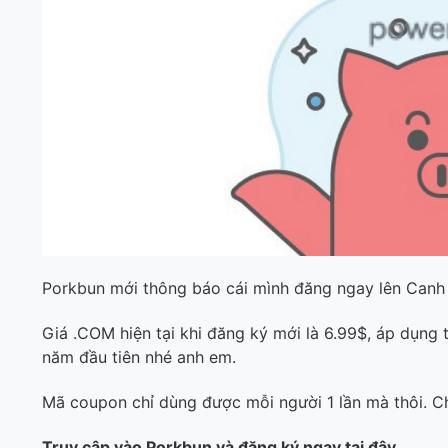
Porkbun mới thông báo cái mình đăng ngay lên Canh 
Giá .COM hiện tại khi đăng ký mới là 6.99$, áp dụn
năm đầu tiên nhé anh em.
Mã coupon chỉ dùng được mỗi người 1 lần mà thôi. Ch
Truy cập vào Porkbun và đăng ký ngay tại đây.