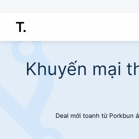
Chuyển
đến
nội
dung
Khuyến mại t
Deal mới toanh từ Porkbun 